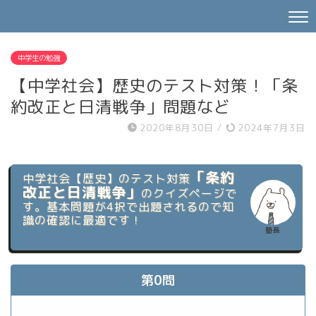
中学生の勉強
【中学社会】歴史のテスト対策！「条
約改正と日清戦争」問題など
2020年8月30日
/
2024年7月3日
「条約
中学社会【歴史】のテスト対策
改正と日清戦争」
のクイズページで
す。基本問題が4択で出題されるので知
識の確認に最適です！
塾長
第
0
問