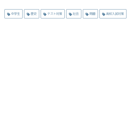
中学生
歴史
テスト対策
社会
問題
高校入試対策