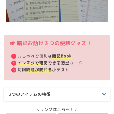
暗記お助け３つの便利グッズ！
おしゃれで便利な
暗記Book
インスタで確認
できる暗記カード
毎回
問題が変わる
小テスト
3つのアイテムの特徴
＼リンクはこちら！／