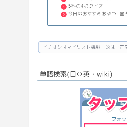
5科の4択クイズ
今日のおすすめおやつ+星
イチオシはマイリスト機能！⑤は…正直
単語検索(日↔英・wiki)