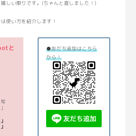
嬉しい限りです。(ちゃんと直しました！)
では使い方を紹介します！
otと
●友だち追加はこちら
から！
「写
ズ」
能」
い」