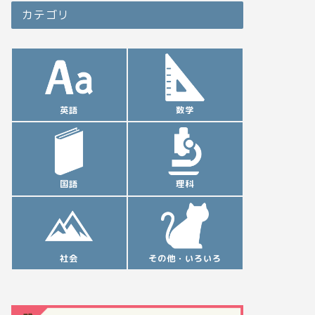
カテゴリ
英語
数学
国語
理科
社会
その他・いろいろ