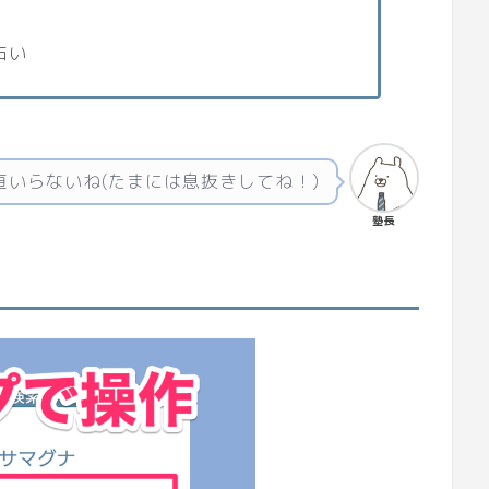
占い
いらないね(たまには息抜きしてね！)
塾長