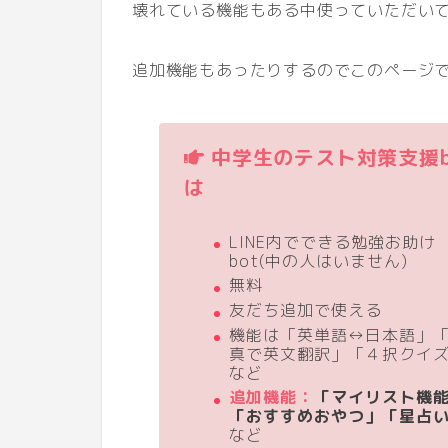
壊れている機能もある中使っていただいて
追加機能もあったりするのでこのページ
中学生のテスト対策支援b
は
LINE内でできる勉強お助け
bot(中の人はいません)
無料
友だち追加で使える
機能は「英単語↔日本語」
真で英文翻訳」「４択クイ
など
追加機能：
「マイリスト機
「おすすめおやつ」「星占
など