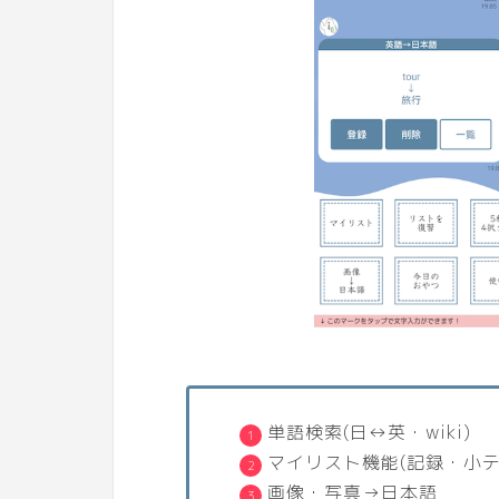
単語検索(日↔英・wiki)
マイリスト機能(記録・小テ
画像・写真→日本語