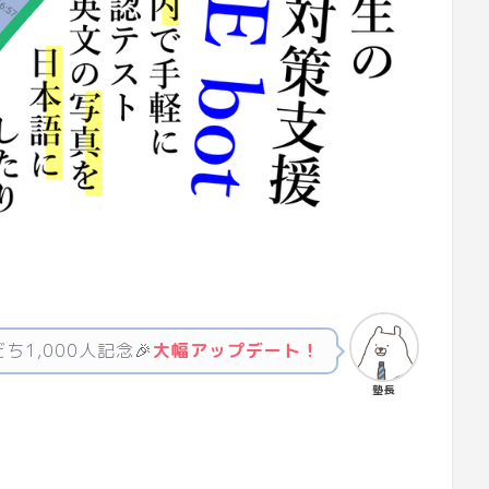
だち1,000人記念🎉
大幅アップデート！
塾長