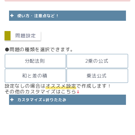
使い方・注意点など！
問題設定
問題の条件を決めて「
問題作成
」ボ
タンを押してください。
●問題の種類を選択できます。
プレビューを開くと問題が確認でき
ます。
分配法則
2乗の公式
「
PDFダウンロード
」をタップする
と印刷プレビューになるので「
PDF
和と差の積
乗法公式
保存
」をしてください(Chrome推
奨、
印刷だと形が崩れま
設定なしの場合は
オススメ設定
で作成します！
す！！！！
)。
その他のカスタマイズはこちら
↓
印刷して練習に使ってください。
カスタマイズ↓折りたたみ