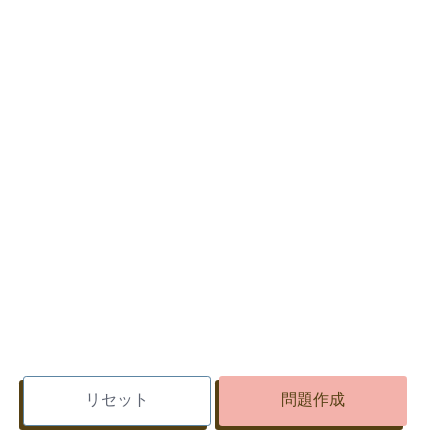
毎回違う問題になります！(私がラク
をするために作りました)
タイトル・解答の位置など色々カス
タマイズもできます。
満点
日付など
「問題作成」がうまく動かないこと
があります。その際は
再読み込み
を
してください。
問題数
解答の位置
印刷範囲がおかしいことがありま
す。やっぱり
再読み込み
をしてくだ
さい！
カスタマイズできるところは
自由
に
変えてしまってください。
間違いにお気づきの際はご連絡くだ
さい!