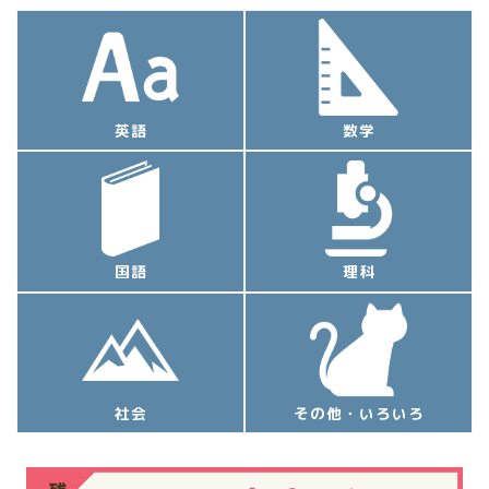
英語
数学
国語
理科
社会
その他・いろいろ