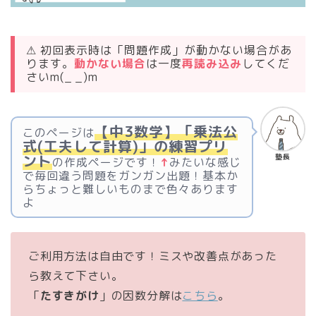
⚠ 初回表示時は「問題作成」が動かない場合があ
ります。
動かない場合
は一度
再読み込み
してくだ
さいm(_ _)m
【中3数学】「乗法公
このページは
式(工夫して計算)」の練習プリ
ント
塾長
の作成ページです！
↑
みたいな感じ
で毎回違う問題をガンガン出題！基本か
らちょっと難しいものまで色々あります
よ
ご利用方法は自由です！ミスや改善点があった
ら教えて下さい。
「
たすきがけ
」の因数分解は
こちら
。