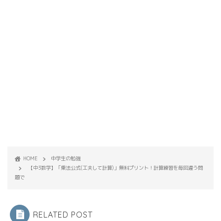
HOME
中学生の勉強
【中3数学】「乗法公式(工夫して計算)」無料プリント！計算練習を毎回違う問
題で
RELATED POST