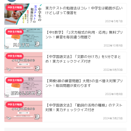
中学生の勉強
実力テストの勉強法はコレ！中学生は範囲が広い
けどしぼって復習を
2021年3月7日
中学生の勉強
【中3数学】「2次方程式の利用・応用」無料プリ
ント！練習を毎回違う問題で
2022年10月9日
中学生の勉強
【中学国語文法】「文節の分け方」を5分でまと
め！実力チェッククイズ付き
2022年8月30日
中学生の勉強
【英検5級の練習問題】大問3の並べ替え対策プリ
ント！毎回問題が変わります
2022年9月8日
中学生の勉強
【中学国語文法】「動詞の活用の種類」のテスト
対策！実力チェッククイズ付き
2024年3月25日