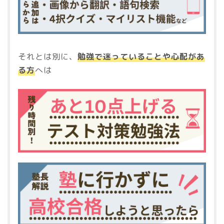
それとは別に、
勉強で迷っていることや心配があ
る方
へは