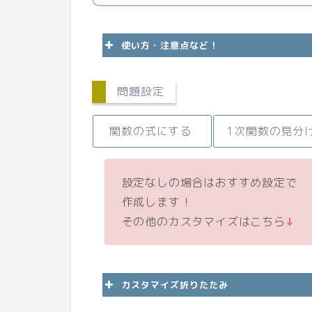
使い方・注意点など！
問題設定
問題の条件を決めて「
プレビューを開くと問
関数の式にする
1次関数の見分
「
PDFダウンロード
」
ので「
PDF保存
」をし
が崩れます！！！！
)
印刷して練習に使って
設定なしの場合はおすすめ設定で
作成します！
その他のカスタマイズはこちら
↓
カスタマイズ折りたたみ
毎回違う問題になりま
た)