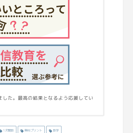
ました。最高の結果となるよう応援してい
1次関数
無料プリント
数学