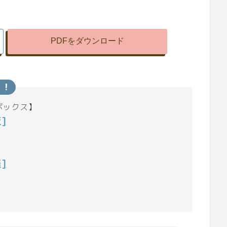
ら！
ボックス】
]
]