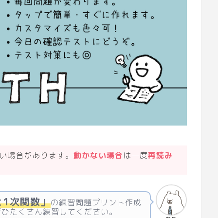
ない場合があります。
動かない場合
は一度
再読み
と1次関数」
の練習問題プリント作成
ぜひたくさん練習してください。