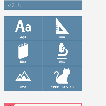
カテゴリ
英語
数学
国語
理科
社会
その他・いろいろ