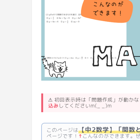
⚠ 初回表示時は「問題作成」が動か
込み
してくださいm(_ _)m
【中2数学】「関数
このページは
ページです！
↑
こんなのができます。