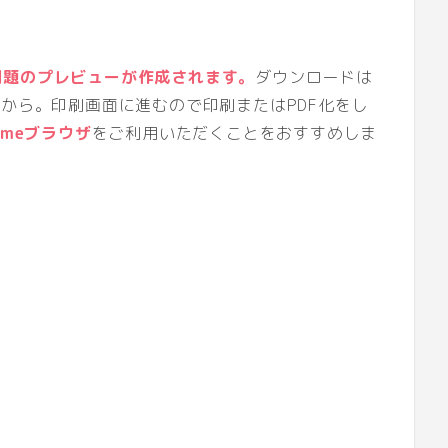
など色々カスタマイズもできます。
問題のプレビューが作成されます。
ダウンロードは
」から。印刷画面に進むので印刷またはPDF化をし
omeブラウザ
をご利用いただくことをおすすめしま
動かないことがあります。その際は
再
い。
とがあります。やっぱり
再読み込み
を
ころは
自由
に変えてしまってくださ
はご連絡ください!