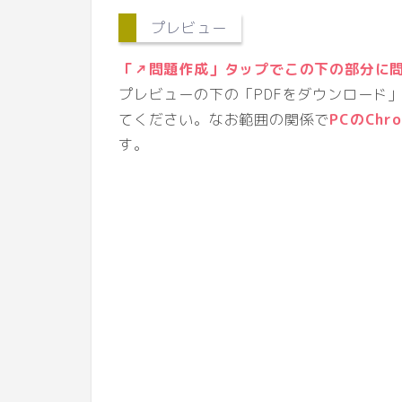
タイトル・解答の位置
プレビュー
「↗問題作成」タップでこの下の部分に
プレビューの下の「PDFをダウンロード
てください。なお範囲の関係で
PCのChr
す。
「問題作成」がうまく
読み込み
をしてくださ
印刷範囲がおかしいこ
してください！
カスタマイズできると
い。
満点
日付など
間違いにお気づきの際
問題数
解答の位置