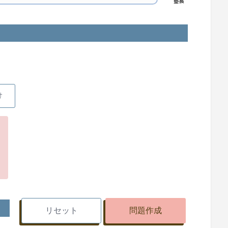
塾長
問題作成
」ボタンを押してください。
題が確認できます。
け
をタップすると印刷プレビューになる
てください(Chrome推奨、
印刷だと形
。
ください。
す！(私がラクをするために作りまし