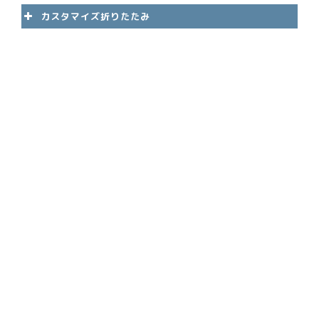
「
PDFダウンロード
」をタップする
カスタマイズ折りたたみ
と印刷プレビューになるので「
PDF
保存
」をしてください(Chrome推
奨、
印刷だと形が崩れま
す！！！！
)。
印刷して練習に使ってください。
毎回違う問題になります！(私がラク
をするために作りました)
タイトル・解答の位置など色々カス
タマイズもできます。
満点
日付など
問題数
解答の位置