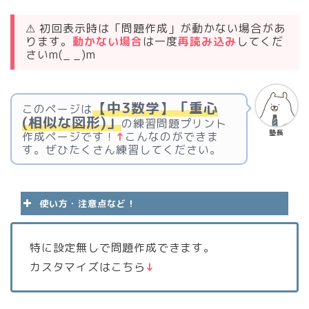
⚠ 初回表示時は「問題作成」が動かない場合があ
ります。
動かない場合
は一度
再読み込み
してくだ
さいm(_ _)m
【中3数学】「重心
このページは
(相似な図形)」
の練習問題プリント
塾長
作成ページです！
↑
こんなのができま
す。ぜひたくさん練習してください。
使い方・注意点など！
特に設定無しで問題作成できます。
問題の条件を決めて「
問題作成
」ボ
カスタマイズはこちら
↓
タンを押してください。
プレビューを開くと問題が確認でき
ます。