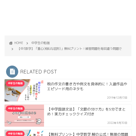
HOME
中学生の勉強
【中3数学】「重心(相似な図形)」無料プリント！練習問題を毎回違う問題で
RELATED POST
中学生の勉強
税の作文の書き方や例文を具体的に！入選作品や
エピソード用のネタも
2019年12月13日
中学生の勉強
【中学国語文法】「文節の分け方」を5分でまと
め！実力チェッククイズ付き
2022年8月30日
中学生の勉強
【無料プリント】中学数学 解の公式！無限の問題