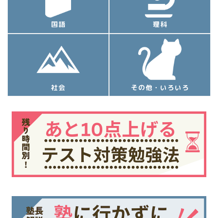
国語
理科
社会
その他・いろいろ