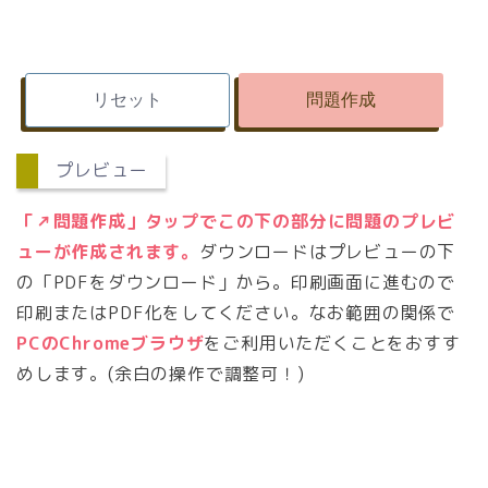
「問題作成」がうまく動かないこと
があります。その際は
再読み込み
を
してください。
印刷範囲がおかしいことがありま
す。やっぱり
再読み込み
をしてくだ
さい！
プレビュー
カスタマイズできるところは
自由
に
変えてしまってください。
「↗問題作成」タップでこの下の部分に問題のプレビ
間違いにお気づきの際はご連絡くだ
ューが作成されます。
ダウンロードはプレビューの下
さい!
の「PDFをダウンロード」から。印刷画面に進むので
印刷またはPDF化をしてください。なお範囲の関係で
PCのChromeブラウザ
をご利用いただくことをおすす
めします。(余白の操作で調整可！)