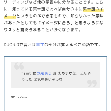
リーディングなど他の学習中に分かることです。さら
に、知っている英単語であれば自分の中に
英単語のイ
メージ
というものができるもので、知らなかった意味
があったとしても
「イメージに合う」と思うようにな
りスッと覚えられる
ことが多くなります。
DUO3.0で言えば
青字
の部分が覚えるべき単語です。
faint 動
気を失う
形 ①かすかな、ぼんや
りした ②気を失いそうな
引用：DUO3.0