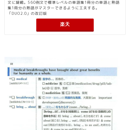
文に凝縮。560例文で標準レベルの単語集1冊分の単語と熟語
集1冊分の熟語がマスターできるように工夫する。
「DUO2.0」の改訂版
楽天