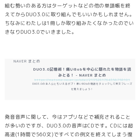
組む勢いのある方はターゲットなどの他の単語帳を終
えてからDUO3.0に取り組んでもいいかもしれません。
ちなみにわたしは1冊しか取り組みたくなかったのでい
きなりDUO3.0でいきました。
NAVER まとめ
DUO3.0記憶術！痛いBobを中心に隠れたを物語を読
みとる！ - NAVER まとめ
https://matome.naver.jp/odai/2135261764356758101
DUO3.0の主人公ともいえるボブ！寒いBObの物語をチェックして英文フレーズ
を覚えましょう！
発音音声に関して、今はアプリなどで補充されること
が多いのですが、DUO3.0の音声はCDです。CDには超
高速(1時間で560文)ですべての例文を終えてしまう
復