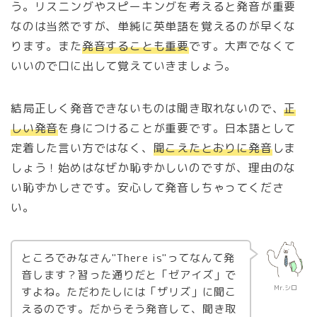
う。リスニングやスピーキングを考えると発音が重要
なのは当然ですが、単純に英単語を覚えるのが早くな
ります。また
発音することも重要
です。大声でなくて
いいので口に出して覚えていきましょう。
結局正しく発音できないものは聞き取れないので、
正
しい発音
を身につけることが重要です。日本語として
定着した言い方ではなく、
聞こえたとおりに発音
しま
しょう！始めはなぜか恥ずかしいのですが、理由のな
い恥ずかしさです。安心して発音しちゃってくださ
い。
ところでみなさん"There is"ってなんて発
音します？習った通りだと「ゼアイズ」で
Mr.シロ
すよね。ただわたしには「ザリズ」に聞こ
えるのです。だからそう発音して、聞き取