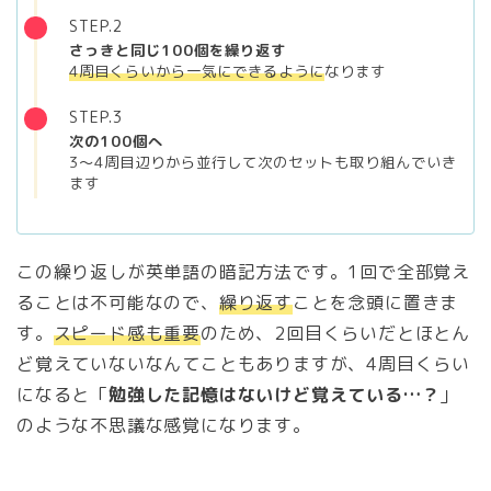
STEP.2
さっきと同じ100個を繰り返す
4周目くらいから一気にできるように
なります
STEP.3
次の100個へ
3〜4周目辺りから並行して次のセットも取り組んでいき
ます
この繰り返しが英単語の暗記方法です。1回で全部覚え
ることは不可能なので、
繰り返す
ことを念頭に置きま
す。
スピード感も重要
のため、2回目くらいだとほとん
ど覚えていないなんてこともありますが、4周目くらい
になると「
勉強した記憶はないけど覚えている…？
」
のような不思議な感覚になります。