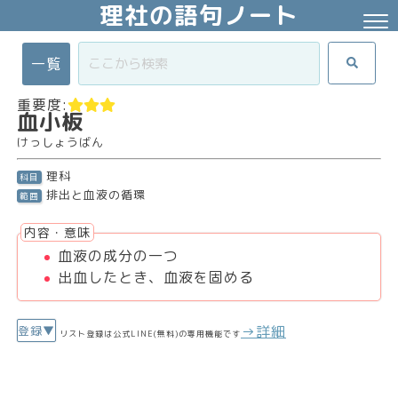
理社の語句ノート
一覧
重要度:
血小板
けっしょうばん
理科
科目
排出と血液の循環
範囲
内容・意味
血液の成分の一つ
出血したとき、血液を固める
→詳細
登録▼
リスト登録は公式LINE(無料)の専用機能です