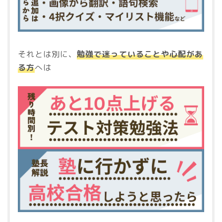
それとは別に、
勉強で迷っていることや心配があ
る方
へは