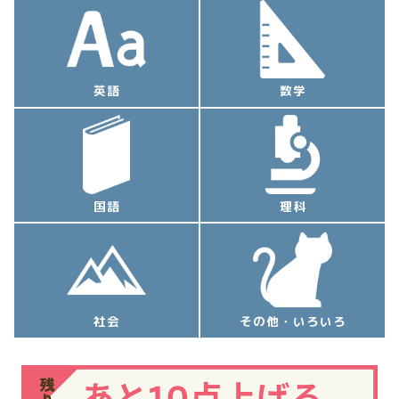
英語
数学
国語
理科
社会
その他・いろいろ