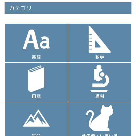
カテゴリ
英語
数学
国語
理科
社会
その他・いろいろ