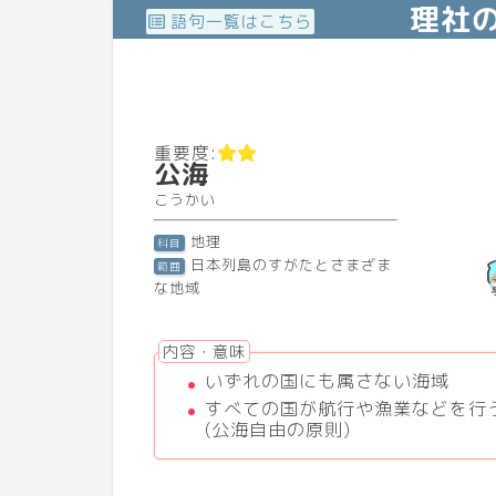
理社
語句一覧はこちら
重要度:
公海
こうかい
地理
科目
日本列島のすがたとさまざま
範囲
な地域
内容・意味
いずれの国にも属さない海域
すべての国が航行や漁業などを行
(公海自由の原則)