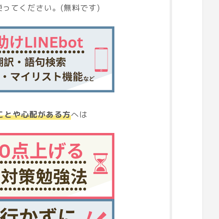
ってください。(無料です)
ことや心配がある方
へは