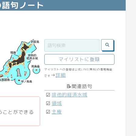
の語句ノート
マイリストに登録
マイリストへの登録は公式LINE(無料)の専用機能
→
詳細
です
📝関連語句
☑
排他的経済水域
☑
領域
☑
主権
うことができる