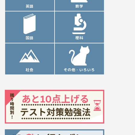
英語
数学
国語
理科
社会
その他・いろいろ