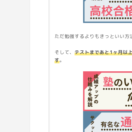
ただ勉強するよりもきっといい方
そして、
テストまであと1ヶ月以
す
。