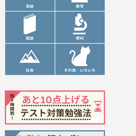
英語
数学
国語
理科
社会
その他・いろいろ