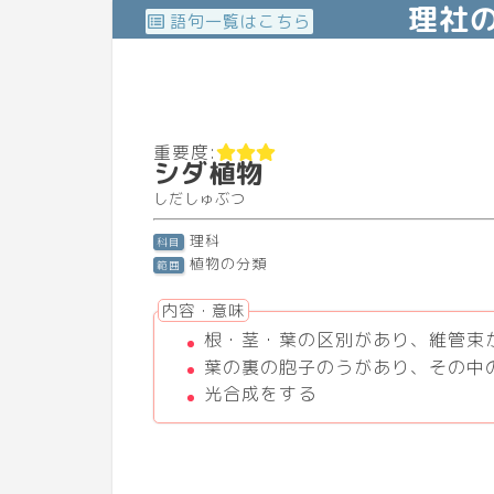
理社
語句一覧はこちら
重要度:
シダ植物
しだしゅぶつ
理科
科目
植物の分類
範囲
内容・意味
根・茎・葉の区別があり、維管束
葉の裏の胞子のうがあり、その中
光合成をする