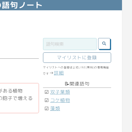
の語句ノート
マイリストに登録
マイリストへの登録は公式LINE(無料)の専用機能
→
詳細
です
📝関連語句
がある植物
☑
双子葉類
の胞子で増える
☑
コケ植物
☑
藻類