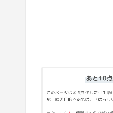
あと10
このページは勉強を少しだけ手助
認・練習目的であれば、すばらし
またこちら
↓
も便利ですのでぜひ使