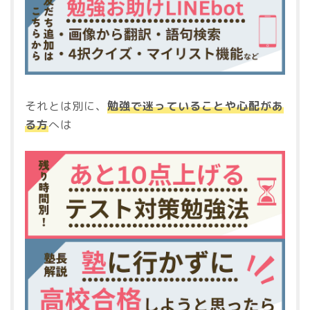
それとは別に、
勉強で迷っていることや心配があ
る方
へは