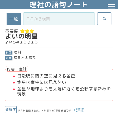
理社の語句ノート
一覧
重要度:
よいの明星
よいのみょうじょう
理科
科目
惑星と太陽系
範囲
内容・意味
日没頃に西の空に見える金星
金星は夜中には見えない
金星が地球よりも太陽に近くを公転するための
現象
→詳細
登録▼
リスト登録は公式LINE(無料)の専用機能です