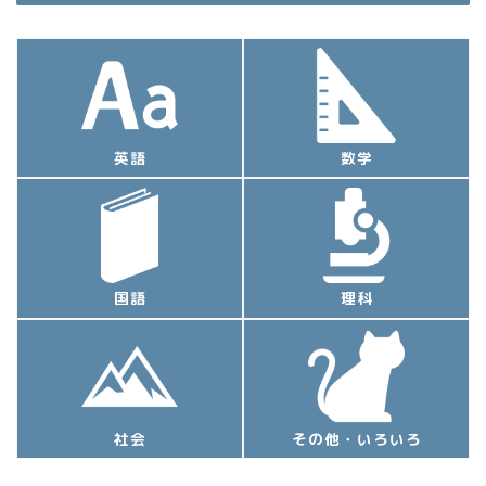
英語
数学
国語
理科
社会
その他・いろいろ