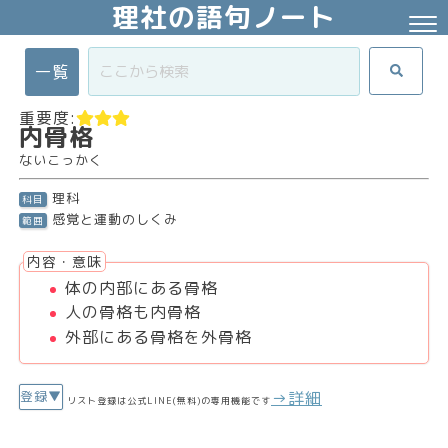
理社の語句ノート
一覧
重要度:
内骨格
ないこっかく
理科
科目
感覚と運動のしくみ
範囲
内容・意味
体の内部にある骨格
人の骨格も内骨格
外部にある骨格を外骨格
→詳細
登録▼
リスト登録は公式LINE(無料)の専用機能です