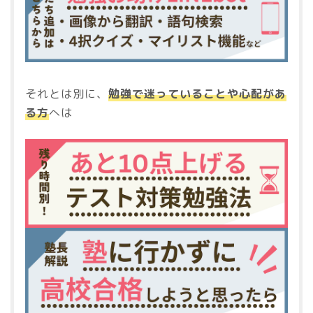
それとは別に、
勉強で迷っていることや心配があ
る方
へは