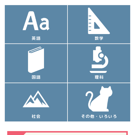
英語
数学
国語
理科
社会
その他・いろいろ