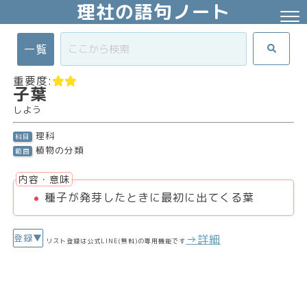
理社の語句ノート
一覧
重要度:
子葉
しよう
理科
科目
植物の分類
範囲
内容・意味
種子が発芽したときに最初に出てくる葉
→詳細
登録▼
リスト登録は公式LINE(無料)の専用機能です