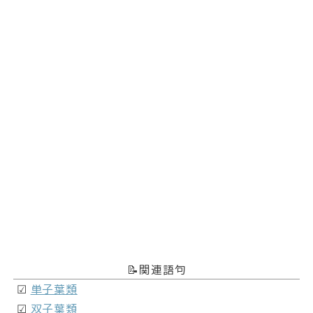
📝関連語句
☑
単子葉類
☑
双子葉類