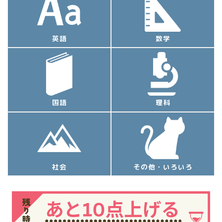
英語
数学
国語
理科
社会
その他・いろいろ