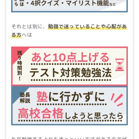
それとは別に、
勉強で迷っていることや心配があ
る方
へは