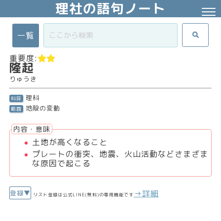
理社の語句ノート
一覧
重要度:
隆起
りゅうき
理科
科目
地殻の変動
範囲
内容・意味
土地が高くなること
プレートの衝突、地震、火山活動などさまざま
な原因で起こる
→詳細
登録▼
リスト登録は公式LINE(無料)の専用機能です