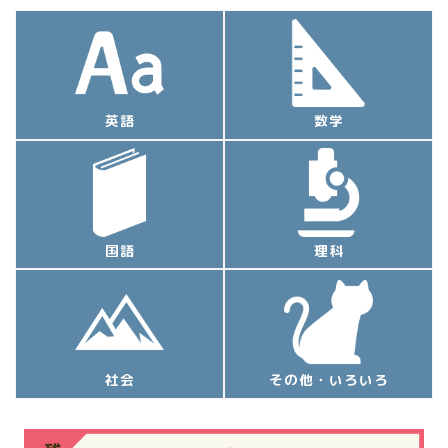
英語
数学
国語
理科
社会
その他・いろいろ