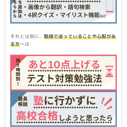
それとは別に、
勉強で迷っていることや心配があ
る方
へは