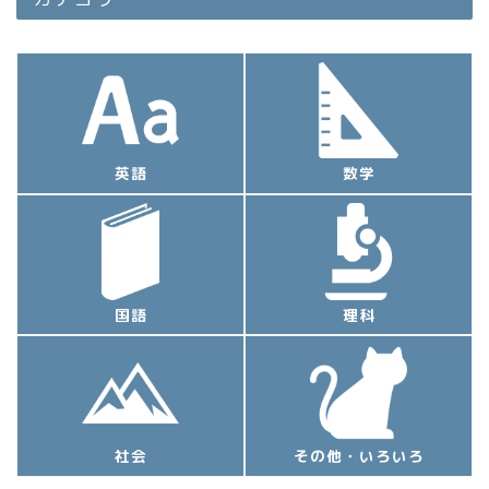
英語
数学
国語
理科
社会
その他・いろいろ